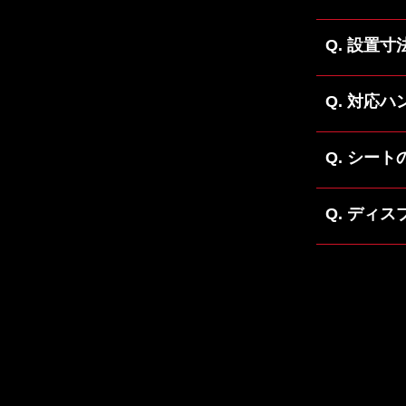
設置寸
対応ハ
シート
ディス