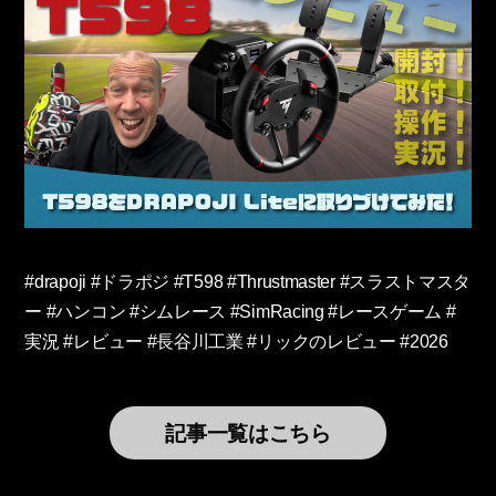
#drapoji #ドラポジ #T598 #Thrustmaster #スラストマスタ
ー #ハンコン #シムレース #SimRacing #レースゲーム #
実況 #レビュー #長谷川工業 #リックのレビュー #2026
記事一覧はこちら